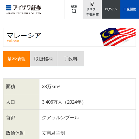
検索
リスク・
ログイン
口座開設
手数料等
キーワードを入力してください
基本情報
取扱銘柄
手数料
面積
33万km²
人口
3,406万人（2024年）
首都
クアラルンプール
政治体制
立憲君主制