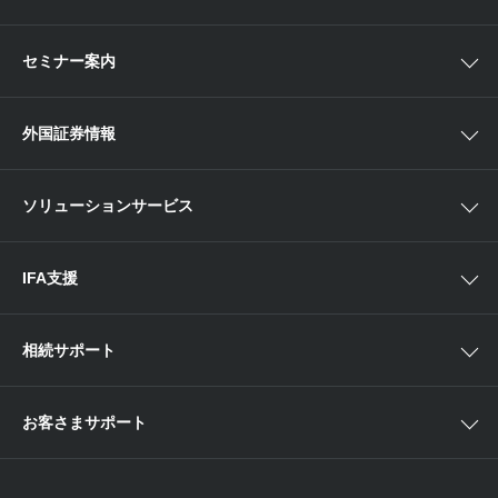
債券
ベトナム現地情報
口座開設
関東
ETF・ETN・REIT
セミナー案内
NISA
中部
ラップサービス
Webセミナー
各種お手続き
外国証券情報
近畿
新商品情報
店舗セミナー情報
便利なサービス
中国・九州
米国株外国証券情報
ソリューションサービス
当社サービスのご利用にあたって
海外ETF外国証券情報
IFA支援
相続サポート
お客さまサポート