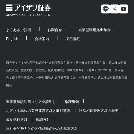
よくあるご質問
お問合せ
企業型確定拠出年金
English
会社案内
採用情報
商号等：アイザワ証券株式会社 金融商品取引業者（第一種金融商品取引業、第二種金融商
品取引業、投資助言・代理業、投資運用業） 関東財務局長 （金商） 第3283号 加入協
会：日本証券業協会、一般社団法人 資産運用業協会、一般社団法人 第二種金融商品取引業
協会
重要事項説明書（リスク説明）
倫理綱領
お客さま本位の業務運営方針と取組状況
利益相反管理方針の概要
最良執行方針
勧誘方針
反社会的勢力との関係遮断のための基本方針