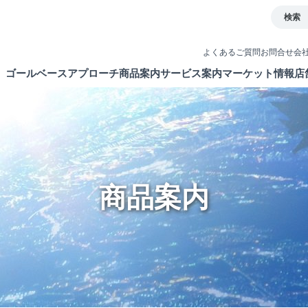
検索
よくあるご質問
お問合せ
会
ゴールベースアプローチ
商品案内
サービス案内
マーケット情報
店
とは
イト
債券
取引ツール
ETF・ETN・REIT
口座開設
ラップサービス
NISA制度
商品案内
新商品情報