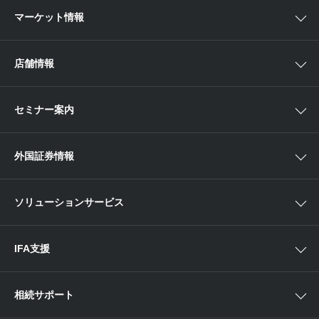
取扱商品一覧
マーケット情報
欧米株
手数料
投資信託
アイザワ証券投資情報サイト
店舗情報
取引ツール
債券
ベトナム現地情報
口座開設
関東
ETF・ETN・REIT
セミナー案内
NISA
中部
ラップサービス
Webセミナー
各種お手続き
外国証券情報
近畿
新商品情報
店舗セミナー情報
便利なサービス
中国・九州
米国株外国証券情報
ソリューションサービス
当社サービスのご利用にあたって
海外ETF外国証券情報
IFA支援
相続サポート