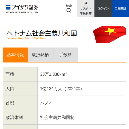
検索
リスク・
ログイン
口座開設
手数料等
キーワードを入力してください
基本情報
取扱銘柄
手数料
面積
33万1,338km²
人口
1億134万人（2024年）
首都
ハノイ
政治体制
社会主義共和国制