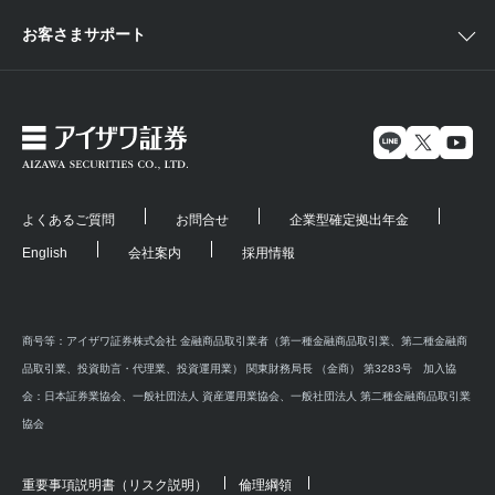
お客さまサポート
よくあるご質問
お問合せ
企業型確定拠出年金
English
会社案内
採用情報
商号等：アイザワ証券株式会社 金融商品取引業者（第一種金融商品取引業、第二種金融商
品取引業、投資助言・代理業、投資運用業） 関東財務局長 （金商） 第3283号 加入協
会：日本証券業協会、一般社団法人 資産運用業協会、一般社団法人 第二種金融商品取引業
協会
重要事項説明書（リスク説明）
倫理綱領