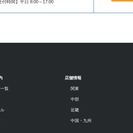
付時間】平日 8:00～17:00
内
店舗情報
品一覧
関東
中部
ール
近畿
設
中国・九州