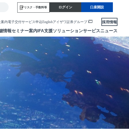
ログイン
口座開設
リスク・
手数料等
採用情報
社案内
電子交付サービス申込
English
アイザワ証券グループ
舗情報
セミナー案内
IFA支援
ソリューションサービス
ニュース
各種お手続き
便利なサービス
当社サービスのご利用にあたって