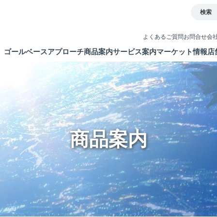
検索
よくあるご質問
お問合せ
会
ゴールベースアプローチ
商品案内
サービス案内
マーケット情報
店
とは
イト
債券
取引ツール
ETF・ETN・REIT
口座開設
ラップサービス
NISA制度
商品案内
新商品情報