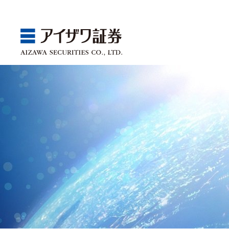
GBA
Products
Service
Market
Store
Seminar
ゴールベースアプローチ
国内株
取引チャネル
アイザワ証券投資情報サ
関東
Webセミナー
スマイルゴール
アジア株
取扱商品一覧
ベトナム現地情報
中部
店舗セミナー情報
αポート
欧米株
手数料
近畿
ゴールベースアプローチ
商品案内
サービス案内
マーケット情報
店舗情報
セミナー案内
投資信託
中国・九州