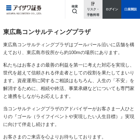
検索
リスク・
ログイン
口座開設
手数料等
キーワードを入力してください
東広島コンサルティングプラザ
東広島コンサルティングプラザはブールバール沿いに店舗を構
えており、東広島市役所から約100mの場所にあります。
私たちはお客さまの最善の利益を第一に考えた対応を実現し、
世代を超えて信頼される伴走者としての役割を果たしてまいり
ます。資産運用に関するご相談はもちろん、人生の「不安」を
解消するために、相続や終活、事業承継などについても専門家
と連携をしながらお応えします。
当コンサルティングプラザのアドバイザーがお客さま一人ひと
りの『ゴール（ライフイベントや実現したい人生目標）』実現
に向けて伴走し続けます。
お客さまのご来店を心よりお待ちしております。