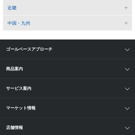
近畿
中国・九州
ゴールベースアプローチ
ゴールベースアプローチとは
商品案内
スマイルゴール
国内株
サービス案内
αポート
アジア株
取扱商品一覧
マーケット情報
欧米株
手数料
投資信託
アイザワ証券投資情報サイト
店舗情報
取引ツール
債券