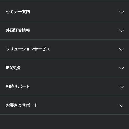
ベトナム現地情報
口座開設
関東
ETF・ETN・REIT
セミナー案内
NISA
中部
ラップサービス
Webセミナー
各種お手続き
外国証券情報
近畿
新商品情報
店舗セミナー情報
便利なサービス
中国・九州
米国株外国証券情報
ソリューションサービス
当社サービスのご利用にあたって
海外ETF外国証券情報
IFA支援
相続サポート
お客さまサポート