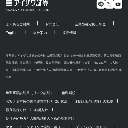
よくあるご質問
お問合せ
企業型確定拠出年金
English
会社案内
採用情報
商号等：アイザワ証券株式会社 金融商品取引業者（第一種金融商品取引業、第二種金融商
品取引業、投資助言・代理業、投資運用業） 関東財務局長 （金商） 第3283号 加入協
会：日本証券業協会、一般社団法人 資産運用業協会、一般社団法人 第二種金融商品取引業
協会
重要事項説明書（リスク説明）
倫理綱領
お客さま本位の業務運営方針と取組状況
利益相反管理方針の概要
最良執行方針
勧誘方針
反社会的勢力との関係遮断のための基本方針
マネー・ローンダリング等防止ポリシー
プライバシーポリシー