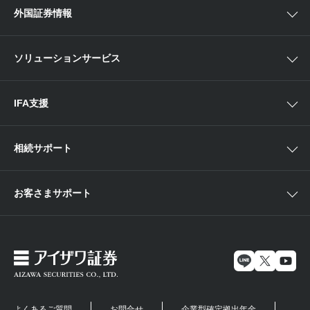
Webセミナー
各種お手続き
外国証券情報
近畿
新商品情報
店舗セミナー情報
便利なサービス
中国・九州
米国株外国証券情報
ソリューションサービス
当社サービスのご利用にあたって
海外ETF外国証券情報
IFA支援
相続サポート
お客さまサポート
よくあるご質問
お問合せ
企業型確定拠出年金