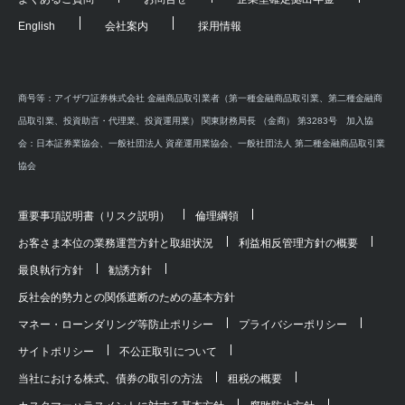
English
会社案内
採用情報
商号等：アイザワ証券株式会社 金融商品取引業者（第一種金融商品取引業、第二種金融商
品取引業、投資助言・代理業、投資運用業） 関東財務局長 （金商） 第3283号 加入協
会：日本証券業協会、一般社団法人 資産運用業協会、一般社団法人 第二種金融商品取引業
協会
重要事項説明書（リスク説明）
倫理綱領
お客さま本位の業務運営方針と取組状況
利益相反管理方針の概要
最良執行方針
勧誘方針
反社会的勢力との関係遮断のための基本方針
マネー・ローンダリング等防止ポリシー
プライバシーポリシー
サイトポリシー
不公正取引について
当社における株式、債券の取引の方法
租税の概要