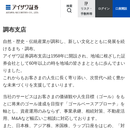
検索
リスク・
ログイン
口座開設
手数料等
キーワードを入力してください
調布支店
自然・歴史・伝統産業が調和し、新しい文化とともに発展を続
けるまち・調布。
アイザワ証券調布支店は1958年に開設され、地域に根ざした証
券会社として60年以上の時を地域の皆さまとともに歩んでまい
りました。
これからもお客さまの人生に長く寄り添い、次世代へ続く豊か
な未来づくりを支援してまいります。
当社のサービスはお客さまの価値観や人生目標（ゴール）をも
とに将来のゴール達成を目指す「ゴールベースアプローチ」を
軸とし、資産運用のみならず、事業承継、相続対策、不動産活
用、M&Aなど幅広いご相談に対応しております。
また、日本株、アジア株、米国株、ラップ口座をはじめ、「対