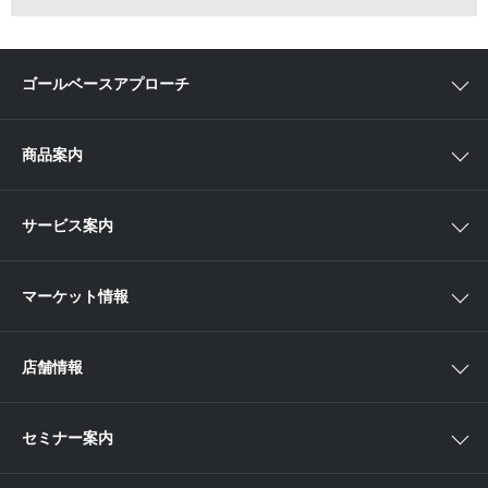
ゴールベースアプローチ
ゴールベースアプローチとは
商品案内
スマイルゴール
国内株
サービス案内
αポート
アジア株
取扱商品一覧
マーケット情報
欧米株
手数料
投資信託
アイザワ証券投資情報サイト
店舗情報
取引ツール
債券
ベトナム現地情報
口座開設
関東
ETF・ETN・REIT
セミナー案内
NISA
中部
ラップサービス