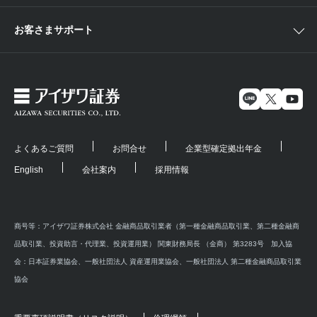
お客さまサポート
よくあるご質問
お問合せ
企業型確定拠出年金
English
会社案内
採用情報
商号等：アイザワ証券株式会社 金融商品取引業者（第一種金融商品取引業、第二種金融商
品取引業、投資助言・代理業、投資運用業） 関東財務局長 （金商） 第3283号 加入協
会：日本証券業協会、一般社団法人 資産運用業協会、一般社団法人 第二種金融商品取引業
協会