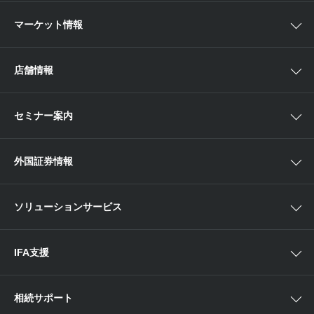
取扱商品一覧
マーケット情報
欧米株
手数料
投資信託
アイザワ証券投資情報サイト
店舗情報
取引ツール
債券
ベトナム現地情報
口座開設
関東
ETF・ETN・REIT
セミナー案内
NISA
中部
ラップサービス
Webセミナー
各種お手続き
外国証券情報
近畿
新商品情報
店舗セミナー情報
便利なサービス
中国・九州
米国株外国証券情報
ソリューションサービス
当社サービスのご利用にあたって
海外ETF外国証券情報
IFA支援
相続サポート