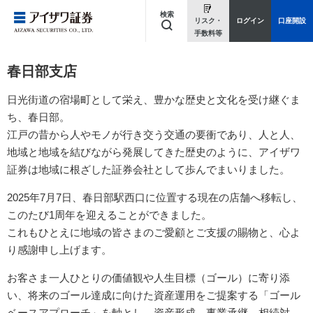
検索
リスク・
ログイン
口座開設
手数料等
キーワードを入力してください
春日部支店
日光街道の宿場町として栄え、豊かな歴史と文化を受け継ぐま
ち、春日部。
江戸の昔から人やモノが行き交う交通の要衝であり、人と人、
地域と地域を結びながら発展してきた歴史のように、
アイザワ
証券は地域に根ざした証券会社として歩んでまいりました。
2025年7月7日、春日部駅西口に位置する現在の店舗へ移転し、
このたび1周年を迎えることができました。
これもひとえに地域の皆さまのご愛顧とご支援の賜物と、心よ
り感謝申し上げます。
お客さま一人ひとりの価値観や人生目標（ゴール）に寄り添
い、
将来のゴール達成に向けた資産運用をご提案する「ゴール
ベースアプローチ」を軸とし、
資産形成、事業承継、相続対