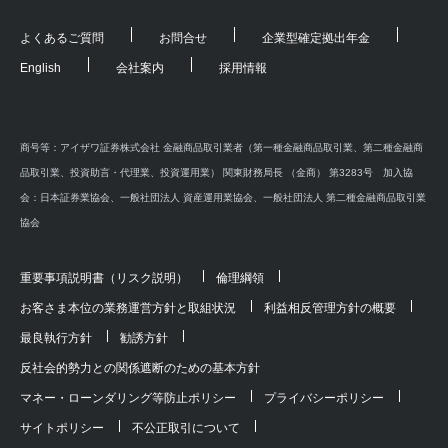
よくあるご質問
お問合せ
企業型確定拠出年金
English
会社案内
採用情報
商号等：アイザワ証券株式会社 金融商品取引業者（第一種金融商品取引業、第二種金融商
品取引業、投資助言・代理業、投資運用業） 関東財務局長 （金商） 第3283号 加入協
会：日本証券業協会、一般社団法人 資産運用業協会、一般社団法人 第二種金融商品取引業
協会
重要事項説明書（リスク説明）
倫理綱領
お客さま本位の業務運営方針と取組状況
利益相反管理方針の概要
最良執行方針
勧誘方針
反社会的勢力との関係遮断のための基本方針
マネー・ローンダリング等防止ポリシー
プライバシーポリシー
サイトポリシー
不公正取引について