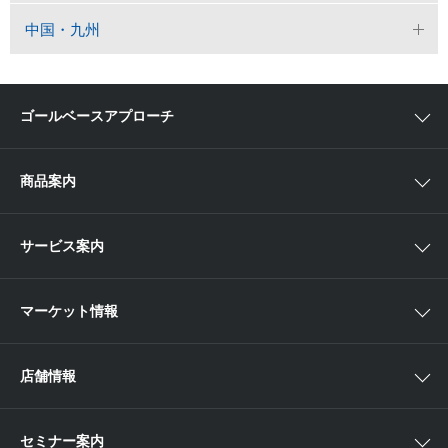
中国・九州
ゴールベースアプローチ
ゴールベースアプローチとは
商品案内
スマイルゴール
国内株
サービス案内
αポート
アジア株
取扱商品一覧
マーケット情報
欧米株
手数料
投資信託
アイザワ証券投資情報サイト
店舗情報
取引ツール
債券
ベトナム現地情報
口座開設
関東
ETF・ETN・REIT
セミナー案内