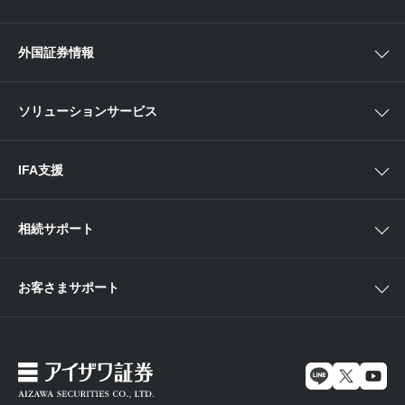
NISA
中部
ラップサービス
Webセミナー
各種お手続き
外国証券情報
近畿
新商品情報
店舗セミナー情報
便利なサービス
中国・九州
米国株外国証券情報
ソリューションサービス
当社サービスのご利用にあたって
海外ETF外国証券情報
IFA支援
相続サポート
お客さまサポート