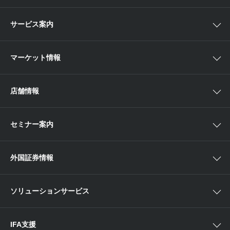
スマイルゴール
国内株
サービス案内
αポート
アジア株
取扱商品一覧
マーケット情報
欧米株
手数料
投資信託
アイザワ証券投資情報サイト
店舗情報
取引ツール
債券
ベトナム現地情報
口座開設
関東
ETF・ETN・REIT
セミナー案内
NISA
中部
ラップサービス
Webセミナー
各種お手続き
外国証券情報
近畿
新商品情報
店舗セミナー情報
便利なサービス
中国・九州
米国株外国証券情報
ソリューションサービス
当社サービスのご利用にあたって
海外ETF外国証券情報
IFA支援