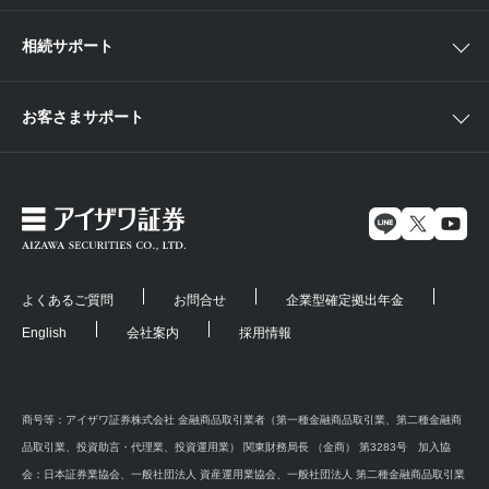
相続サポート
お客さまサポート
よくあるご質問
お問合せ
企業型確定拠出年金
English
会社案内
採用情報
商号等：アイザワ証券株式会社 金融商品取引業者（第一種金融商品取引業、第二種金融商
品取引業、投資助言・代理業、投資運用業） 関東財務局長 （金商） 第3283号 加入協
会：日本証券業協会、一般社団法人 資産運用業協会、一般社団法人 第二種金融商品取引業