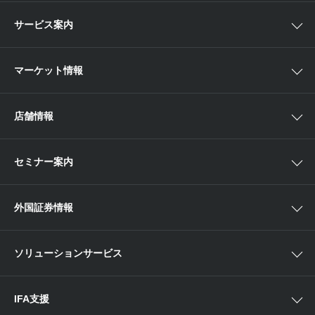
国内株
サービス案内
αポート
アジア株
取扱商品一覧
マーケット情報
欧米株
手数料
投資信託
アイザワ証券投資情報サイト
店舗情報
取引ツール
債券
ベトナム現地情報
口座開設
関東
ETF・ETN・REIT
セミナー案内
NISA
中部
ラップサービス
Webセミナー
各種お手続き
外国証券情報
近畿
新商品情報
店舗セミナー情報
便利なサービス
中国・九州
米国株外国証券情報
ソリューションサービス
当社サービスのご利用にあたって
海外ETF外国証券情報
IFA支援