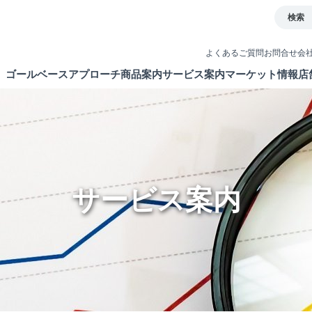
検索
よくあるご質問
お問合せ
会
ゴールベースアプローチ
商品案内
サービス案内
マーケット情報
店
とは
イト
債券
取引ツール
ETF・ETN・REIT
口座開設
ラップサービス
NISA制度
サービス案内
新商品情報