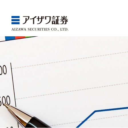
GBA
Products
Service
Market
Store
Seminar
ゴールベースアプローチ
国内株
取引チャネル
アイザワ証券投資情報サ
関東
Webセミナー
スマイルゴール
アジア株
取扱商品一覧
ベトナム現地情報
中部
店舗セミナー情報
αポート
欧米株
手数料
近畿
ゴールベースアプローチ
商品案内
サービス案内
マーケット情報
店舗情報
セミナー案内
投資信託
中国・九州