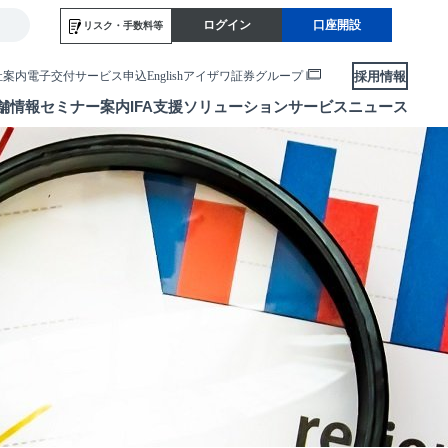
ログイン
口座開設
リスク・
手数料等
採用情報
社案内
電子交付サービス申込
English
アイザワ証券グループ
舗情報
セミナー案内
IFA支援
ソリューションサービス
ニュース
各種お手続き
便利なサービス
当社サービスのご利用にあたって