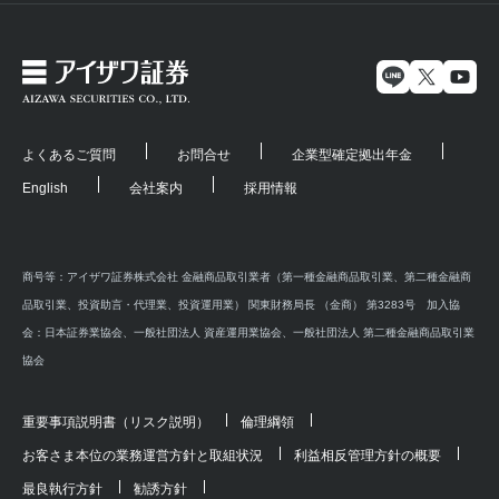
よくあるご質問
お問合せ
企業型確定拠出年金
English
会社案内
採用情報
商号等：アイザワ証券株式会社 金融商品取引業者（第一種金融商品取引業、第二種金融商
品取引業、投資助言・代理業、投資運用業） 関東財務局長 （金商） 第3283号 加入協
会：日本証券業協会、一般社団法人 資産運用業協会、一般社団法人 第二種金融商品取引業
協会
重要事項説明書（リスク説明）
倫理綱領
お客さま本位の業務運営方針と取組状況
利益相反管理方針の概要
最良執行方針
勧誘方針