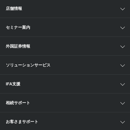
投資信託
アイザワ証券投資情報サイト
店舗情報
取引ツール
債券
ベトナム現地情報
口座開設
関東
ETF・ETN・REIT
セミナー案内
NISA
中部
ラップサービス
Webセミナー
各種お手続き
外国証券情報
近畿
新商品情報
店舗セミナー情報
便利なサービス
中国・九州
米国株外国証券情報
ソリューションサービス
当社サービスのご利用にあたって
海外ETF外国証券情報
IFA支援
相続サポート
お客さまサポート